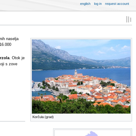
english
log in
request account
nih naselja
 16.000
rzola
. Otok je
oji s zove
Korčula (grad)