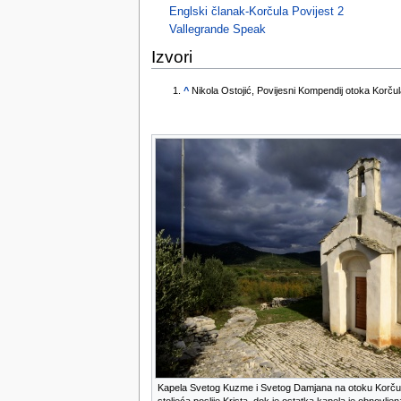
tools
Englski članak-Korčula Povijest 2
What links here
Vallegrande Speak
Related changes
Special pages
Izvori
Printable version
Permanent link
^
Page information
Browse properties
search
Kapela Svetog Kuzme i Svetog Damjana na otoku Korčuli.