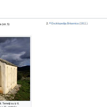
^
Enciklopedija Britannica (1911.)
Nikola Ostojić, Povijesni Kompendij otoka Korčula (str. 5)
 Temelji su iz 6.