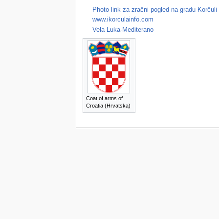
Photo link za zračni pogled na gradu Korčuli
www.ikorculainfo.com
Vela Luka-Mediterano
Korčulanski
Croatia
Hrvat
Coat of arms of
Croatia (Hrvatska)
This page was last edited on 5 June 