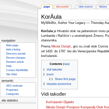
page
discussion
view source
history
KorÄula
MyWikiBiz, Author Your Legacy — Thursday Au
Jump
Jump
Korčula
je Hrvatski otok na jadranskom moru por
to
to
Lumbarda i Račišće i u unutrašnjosti Žrnovo, P
navigation
search
stanovnika.
navigation
Main page
Prema
Nikola Ostojiċ
, grci su zvali otok Corcir
Add a listing
od 1420. do 1797. bio dio Venecijanske Republi
Directory portals
korčulanski.
Recent changes
Random article
Contents
Help
1
Vidi također
Contact MyWikiBiz
2
Izvori
Site Stats
2.1
Share this page
semantic
3
Vanjske poveznice
SEO methods
Properties
Vidi također
Categories
site statistics
Korčulanski Dijalekt
Nikola Ostojić-Povijesni Kompendij Otok Kor