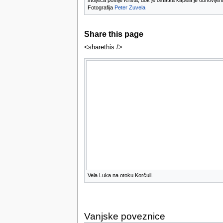
stoljeća poslije Krista, dok je ostatka kapela je obnovljena
Fotografija
Peter Zuvela
Share this page
<sharethis />
Vela Luka na otoku Korčuli.
Vanjske poveznice