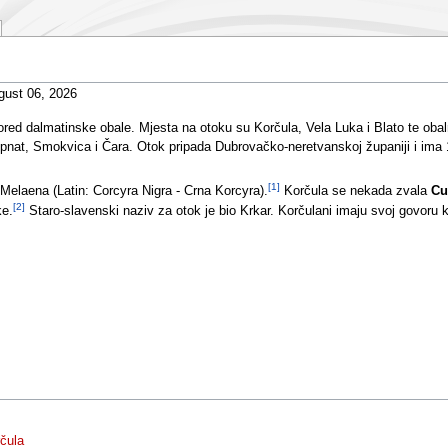
gust 06, 2026
ed dalmatinske obale. Mjesta na otoku su Korčula, Vela Luka i Blato te obal
upnat, Smokvica i Čara. Otok pripada Dubrovačko-neretvanskoj županiji i ima
[1]
a Melaena (Latin: Corcyra Nigra - Crna Korcyra).
Korčula se nekada zvala
Cu
[2]
ke.
Staro-slavenski naziv za otok je bio Krkar. Korčulani imaju svoj govoru k
čula