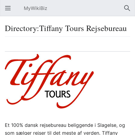
MyWikiBiz
Open main menu
Sear
Directory:Tiffany Tours Rejsebureau
Language
Watch
Edit
Et 100% dansk rejsebureau beliggende i Slagelse, og
som sælger rejser til det meste af verden. Tiffany