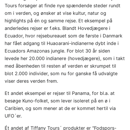
Tours forsøger at finde nye spændende steder rundt
om i verden, og ønsker at vise kultur, natur og
highlights på én og samme rejse. Et eksempel på
anderledes rejser er f.eks. Blandt Hovedjægere i
Ecuador, hvor rejsebureauet som de første i Danmark
har fået adgang til Huaoarani-indianerne dybt inde i
Ecuadors Amazonas jungle. For blot 30 år siden
levede her 20.000 indianere (hovedjægere), som i takt
med åbenheden til resten af verden er skrumpet til
blot 2.000 individer, som nu for ganske få udvalgte
viser deres verden frem.
Et andet eksempel er rejser til Panama, for bl.a. at
besøge Kuno-folket, som lever isoleret på en ø i
Caribien, og som mener at de er kommet hertil via
UFO´er.
Ét andet af Tiffany Tours´ produkter er "Fodspors-